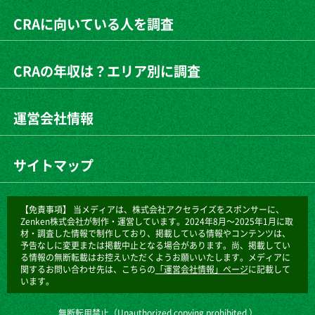
CRAに向いている人を調査
CRAの年収は？エリア別に調査
運営会社情報
サイトマップ
【免責事項】
当メディアは、株式会社アクセライズをスポンサーに、
Zenken株式会社が制作・運営しています。2024年8月～2025年1月に取
材・調査した情報で制作しており、掲載している情報やコンテンツは、
予告なしに変更または掲載中止となる場合があります。尚、掲載してい
る情報の無断転載はお控えいただくようお願いいたします。メディアに
関するお問い合わせ先は、こちらの
「運営会社情報」ページ
に記載して
います。
無断転用禁止（Unauthorized copying prohibited.）